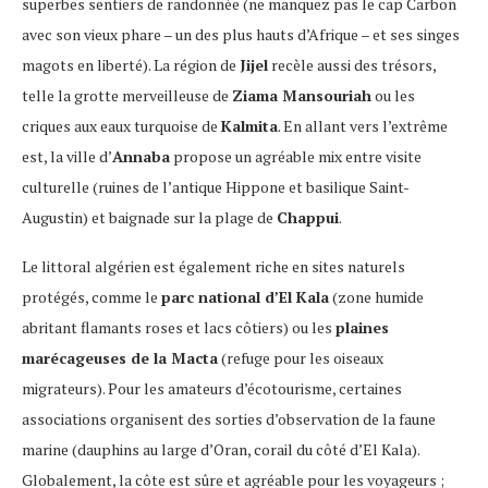
superbes sentiers de randonnée (ne manquez pas le cap Carbon
avec son vieux phare – un des plus hauts d’Afrique – et ses singes
magots en liberté). La région de
Jijel
recèle aussi des trésors,
telle la grotte merveilleuse de
Ziama Mansouriah
ou les
criques aux eaux turquoise de
Kalmita
. En allant vers l’extrême
est, la ville d’
Annaba
propose un agréable mix entre visite
culturelle (ruines de l’antique Hippone et basilique Saint-
Augustin) et baignade sur la plage de
Chappui
.
Le littoral algérien est également riche en sites naturels
protégés, comme le
parc national d’El Kala
(zone humide
abritant flamants roses et lacs côtiers) ou les
plaines
marécageuses de la Macta
(refuge pour les oiseaux
migrateurs). Pour les amateurs d’écotourisme, certaines
associations organisent des sorties d’observation de la faune
marine (dauphins au large d’Oran, corail du côté d’El Kala).
Globalement, la côte est sûre et agréable pour les voyageurs ;