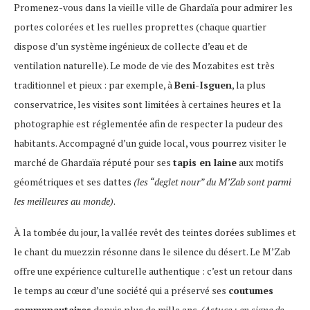
Promenez-vous dans la vieille ville de Ghardaïa pour admirer les
portes colorées et les ruelles proprettes (chaque quartier
dispose d’un système ingénieux de collecte d’eau et de
ventilation naturelle). Le mode de vie des Mozabites est très
traditionnel et pieux : par exemple, à
Beni-Isguen
, la plus
conservatrice, les visites sont limitées à certaines heures et la
photographie est réglementée afin de respecter la pudeur des
habitants. Accompagné d’un guide local, vous pourrez visiter le
marché de Ghardaïa réputé pour ses
tapis en laine
aux motifs
géométriques et ses dattes
(les “deglet nour” du M’Zab sont parmi
les meilleures au monde)
.
À la tombée du jour, la vallée revêt des teintes dorées sublimes et
le chant du muezzin résonne dans le silence du désert. Le M’Zab
offre une expérience culturelle authentique : c’est un retour dans
le temps au cœur d’une société qui a préservé ses
coutumes
communautaires
depuis plus de mille ans.
(Astuce : en signe de