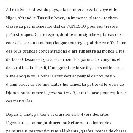
À l’extrême sud-est du pays, à la frontière avec la Libye et le
Niger, s’étend le
Tassili n’Ajjer
, un immense plateau rocheux
classé au patrimoine mondial de l’UNESCO pour ses trésors
préhistoriques. Cette région, dont le nom signifie « plateau des
cours d’eau » en tamahaq (langue touarègue), abrite en effet l’une
des plus grandes concentrations d’
art rupestre
au monde. Plus
de 15 000 dessins et gravures ornent les parois des canyons et
des grottes du Tassili, témoignant de la vie il y a des millénaires,
à une époque où le Sahara était vert et peuplé de troupeaux
d’animaux et de communautés humaines. La petite ville-oasis de
Djanet
, surnommée la
perle du Tassili
, sert de base pour explorer
ces merveilles.
Depuis Djanet, partez en excursion en 4×4 vers des sites
légendaires comme
Jabbaren
ou
Sefar
pour admirer des
peintures rupestres figurant éléphants, girafes, scènes de chasse