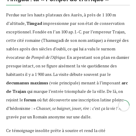
Perdue sur les hauts plateaux des Aurès, à près de 1 100 m
d’altitude,
Timgad
impressionne par son état de conservation
exceptionnel. Fondée en l’an 100 ap. J.-C. par l’empereur Trajan,
cette cité romaine (Thamugadi de son nom antique) a émergé des
sables après des siècles d’oubli, ce qui lui a valu le surnom
évocateur de
Pompéi de l’Afrique
. En arpentant son plan en damier
presque intact, on se figure aisément la vie quotidienne des
habitants il y a 1 900 ans. La visite débute souvent par le
decumanus maximus
(voie principale) menant à l’imposant
arc
de Trajan
qui marque l’entrée triomphale de la ville. De là, on
rejoint le
forum
où fut découverte une inscription latine pleine
d’hédonisme :
« Chasser, se baigner, jouer, rire : c’est ça la vie ! »
,
gravée par un Romain anonyme sur une dalle​.
Ce témoignage insolite prête à sourire et rend la cité