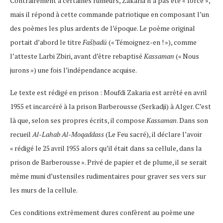
Contrairement à certaines rumeurs, Zakaria n’a pas été « forcé »,
mais il répond à cette commande patriotique en composant l’un
des poèmes les plus ardents de l’époque​. Le poème original
portait d’abord le titre
Fašḥadū
(« Témoignez-en ! »), comme
l’atteste Larbi Zbiri, avant d’être rebaptisé
Kassaman
(« Nous
jurons ») une fois l’indépendance acquise​.
Le texte est rédigé en prison : Moufdi Zakaria est arrêté en avril
1955 et incarcéré à la prison Barberousse (Serkadji) à Alger. C’est
là que, selon ses propres écrits, il compose
Kassaman
. Dans son
recueil
Al-Lahab Al-Moqaddass
(Le Feu sacré), il déclare l’avoir
« rédigé le 25 avril 1955 alors qu’il était dans sa cellule, dans la
prison de Barberousse ». Privé de papier et de plume, il se serait
même muni d’ustensiles rudimentaires pour graver ses vers sur
les murs de la cellule.
Ces conditions extrêmement dures confèrent au poème une